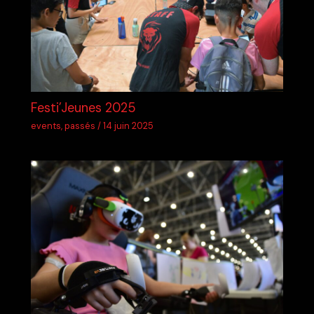
Festi’Jeunes 2025
events
,
passés
/
14 juin 2025