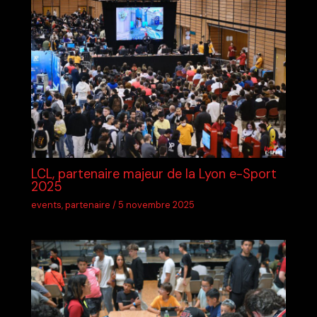
LCL, partenaire majeur de la Lyon e-Sport
2025
events
,
partenaire
/
5 novembre 2025