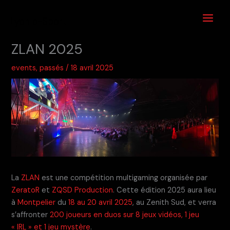
Aller
au
Lyon e-Sport
contenu
ZLAN 2025
events
,
passés
/
18 avril 2025
La
ZLAN
est une compétition multigaming organisée par
ZeratoR
et
ZQSD Production
. Cette édition 2025 aura lieu
à
Montpelier
du
18 au 20 avril 2025
, au Zenith Sud, et verra
s’affronter
200 joueurs en duos sur 8 jeux vidéos, 1 jeu
« IRL » et 1 jeu mystère
.