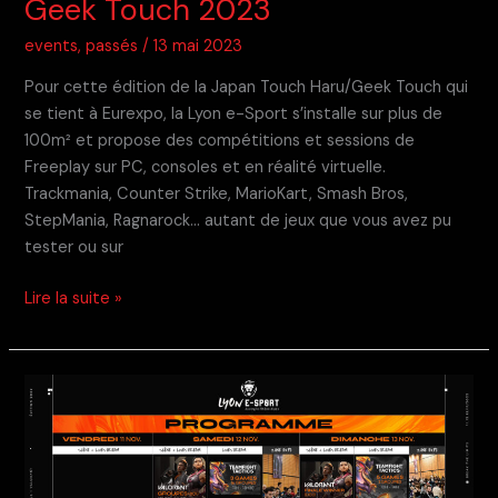
Geek Touch 2023
events
,
passés
/
13 mai 2023
Pour cette édition de la Japan Touch Haru/Geek Touch qui
se tient à Eurexpo, la Lyon e-Sport s’installe sur plus de
100m² et propose des compétitions et sessions de
Freeplay sur PC, consoles et en réalité virtuelle.
Trackmania, Counter Strike, MarioKart, Smash Bros,
StepMania, Ragnarock… autant de jeux que vous avez pu
tester ou sur
Geek
Lire la suite »
Touch
2023