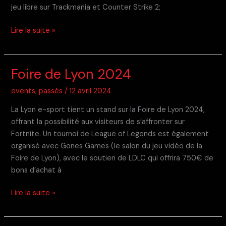
jeu libre sur Trackmania et Counter Strike 2;
Geek
Lire la suite »
Touch
2024
Foire de Lyon 2024
events
,
passés
/
12 avril 2024
La Lyon e-sport tient un stand sur la Foire de Lyon 2024,
offrant la possibilité aux visiteurs de s’affronter sur
Fortnite. Un tournoi de League of Legends est également
organisé avec Gones Games (le salon du jeu vidéo de la
Foire de Lyon), avec le soutien de LDLC qui offrira 750€ de
bons d’achat à
Foire
Lire la suite »
de
Lyon