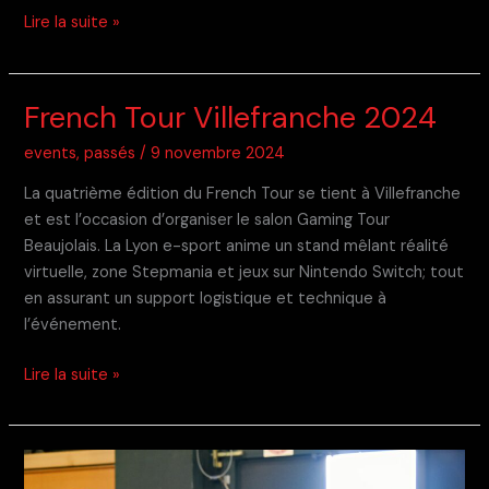
Tournoi
Lire la suite »
Mariokart
pour
2500
French Tour Villefranche 2024
Voix
events
,
passés
/
9 novembre 2024
La quatrième édition du French Tour se tient à Villefranche
et est l’occasion d’organiser le salon Gaming Tour
Beaujolais. La Lyon e-sport anime un stand mêlant réalité
virtuelle, zone Stepmania et jeux sur Nintendo Switch; tout
en assurant un support logistique et technique à
l’événement.
French
Lire la suite »
Tour
Villefranche
2024