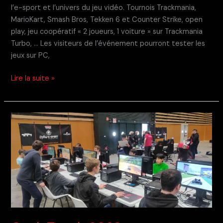
l’e-sport et l’univers du jeu vidéo. Tournois Trackmania,
MarioKart, Smash Bros, Tekken 6 et Counter Strike, open
play, jeu coopératif « 2 joueurs, 1 voiture » sur Trackmania
Turbo, … Les visiteurs de l’événement pourront tester les
jeux sur PC,
Freneuse
Lire la suite »
Gaming
Show
2023