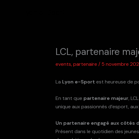
Aller
Lyon e-Sport
au
contenu
LCL, partenaire ma
events
,
partenaire
/
5 novembre 20
La
Lyon e-Sport
est heureuse de po
En tant que
partenaire majeur
, LC
unique aux passionnés d’esport, aux 
Un partenaire engagé aux côtés d
Présent dans le quotidien des jeune