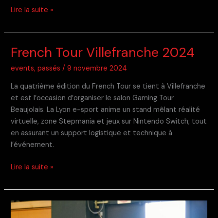
Tournoi
Lire la suite »
Mariokart
pour
2500
French Tour Villefranche 2024
Voix
events
,
passés
/
9 novembre 2024
La quatrième édition du French Tour se tient à Villefranche
et est l’occasion d’organiser le salon Gaming Tour
Beaujolais. La Lyon e-sport anime un stand mêlant réalité
virtuelle, zone Stepmania et jeux sur Nintendo Switch; tout
en assurant un support logistique et technique à
l’événement.
French
Lire la suite »
Tour
Villefranche
2024