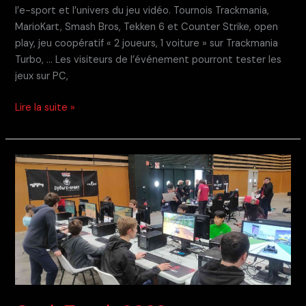
l’e-sport et l’univers du jeu vidéo. Tournois Trackmania,
MarioKart, Smash Bros, Tekken 6 et Counter Strike, open
play, jeu coopératif « 2 joueurs, 1 voiture » sur Trackmania
Turbo, … Les visiteurs de l’événement pourront tester les
jeux sur PC,
Freneuse
Lire la suite »
Gaming
Show
2023