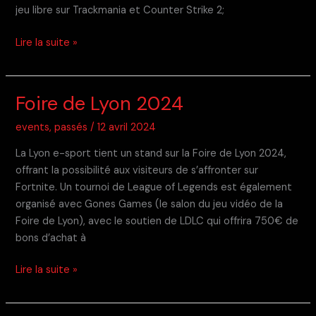
jeu libre sur Trackmania et Counter Strike 2;
Geek
Lire la suite »
Touch
2024
Foire de Lyon 2024
events
,
passés
/
12 avril 2024
La Lyon e-sport tient un stand sur la Foire de Lyon 2024,
offrant la possibilité aux visiteurs de s’affronter sur
Fortnite. Un tournoi de League of Legends est également
organisé avec Gones Games (le salon du jeu vidéo de la
Foire de Lyon), avec le soutien de LDLC qui offrira 750€ de
bons d’achat à
Foire
Lire la suite »
de
Lyon