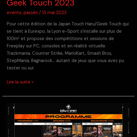
Geek Touch 2023
events
,
passés
/
13 mai 2023
Pour cette édition de la Japan Touch Haru/Geek Touch qui
se tient à Eurexpo, la Lyon e-Sport s’installe sur plus de
100m² et propose des compétitions et sessions de
Freeplay sur PC, consoles et en réalité virtuelle.
Trackmania, Counter Strike, MarioKart, Smash Bros,
StepMania, Ragnarock… autant de jeux que vous avez pu
tester ou sur
Geek
Lire la suite »
Touch
2023